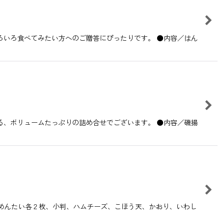
ろいろ食べてみたい方へのご贈答にぴったりです。 ●内容／はん
る、ボリュームたっぷりの詰め合せでございます。 ●内容／磯揚
かめんたい各２枚、小判、ハムチーズ、こほう天、かおり、いわし