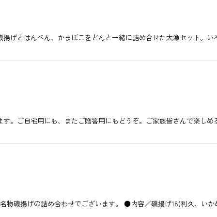
磯揚げとはんぺん、かまぼこをどんと一緒に詰め合せた大漁セット。い
ます。ご自宅用にも、またご贈答用にもどうぞ。ご家族皆さんで楽しめ
子名物磯揚げの詰め合わせでございます。 ●内容／磯揚げ18(利久、い