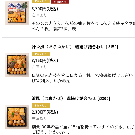
(税込)
3,700
円
在庫あり
その名のとうり、伝統の味と技を今に伝える銚子名物
ぺん２枚、蒲鉾3種、磯…
沖つ風（おきつかぜ） 磯揚げ詰合わせ
[
i3150
]
(税込)
3,150
円
在庫あり
伝統の味と技を今に伝える、銚子名物磯揚げでござい
げ24(利久、いかめん…
浜風（はまかぜ） 磯揚げ詰合わせ
[
i2300
]
(税込)
2,300
円
在庫あり
創業130年の嘉平屋が自信を持っておすすめする、銚
ごぼう、いか天各…