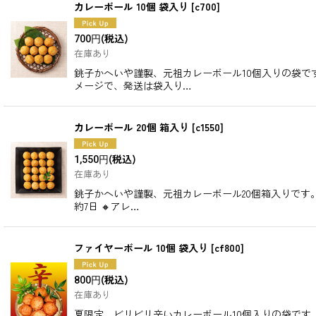
カレーボール 10個 袋入り
[
c700
]
並び順
:
(税込)
700
円
在庫あり
銚子かへいや謹製、元祖カレーボール10個入りの袋で
メージで、発送は袋入り…
カレーボール 20個 箱入り
[
c1550
]
(税込)
1,550
円
在庫あり
銚子かへいや謹製、元祖カレーボール20個箱入りです
約7日 🔸アレ…
ファイヤーボール 10個 袋入り
[
cf800
]
(税込)
800
円
在庫あり
夏限定、ビリビリ辛いカレーボール10個入りの袋です