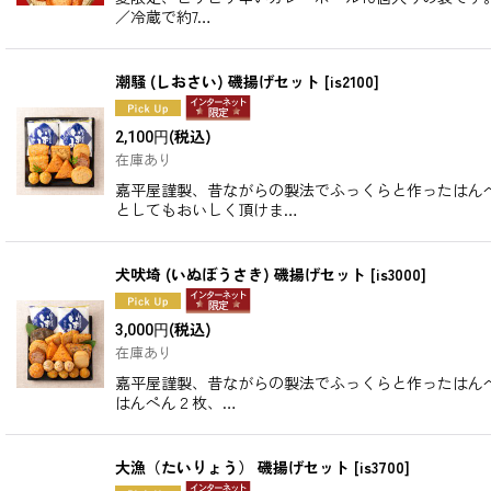
／冷蔵で約7…
潮騒 (しおさい) 磯揚げセット
[
is2100
]
(税込)
2,100
円
在庫あり
嘉平屋謹製、昔ながらの製法でふっくらと作ったはん
としてもおいしく頂けま…
犬吠埼 (いぬぼうさき) 磯揚げセット
[
is3000
]
(税込)
3,000
円
在庫あり
嘉平屋謹製、昔ながらの製法でふっくらと作ったはん
はんぺん２枚、…
大漁（たいりょう） 磯揚げセット
[
is3700
]