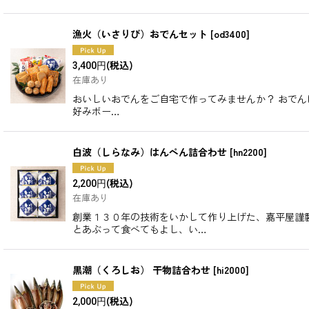
漁火（いさりび）おでんセット
[
od3400
]
(税込)
3,400
円
在庫あり
おいしいおでんをご自宅で作ってみませんか？ おでんに
好みボー…
白波（しらなみ）はんぺん詰合わせ
[
hn2200
]
(税込)
2,200
円
在庫あり
創業１３０年の技術をいかして作り上げた、嘉平屋謹
とあぶって食べてもよし、い…
黒潮（くろしお） 干物詰合わせ
[
hi2000
]
(税込)
2,000
円