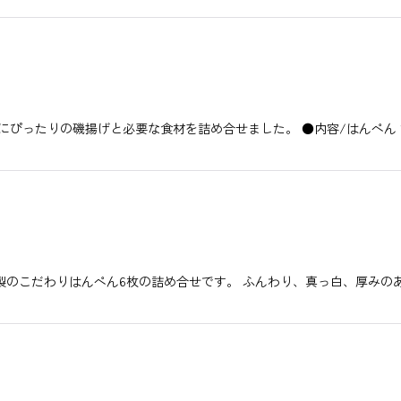
ぴったりの磯揚げと必要な食材を詰め合せました。 ●内容/はんぺん 1
製のこだわりはんぺん6枚の詰め合せです。 ふんわり、真っ白、厚みの