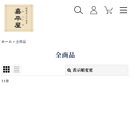
ホーム
>
全商品
全商品
表示順変更
閉じる
11
件
表示数
:
並び順
:
絞り込む