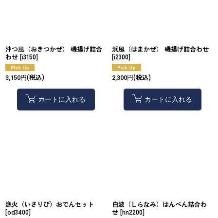
沖つ風（おきつかぜ） 磯揚げ詰合
浜風（はまかぜ） 磯揚げ詰合わせ
わせ
[
i3150
]
[
i2300
]
(税込)
(税込)
3,150
円
2,300
円
カートに入れる
カートに入れる
漁火（いさりび）おでんセット
白波（しらなみ）はんぺん詰合わ
[
od3400
]
せ
[
hn2200
]