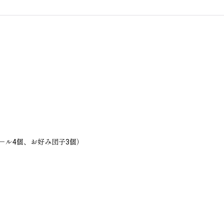
－ル4個、お好み団子3個）