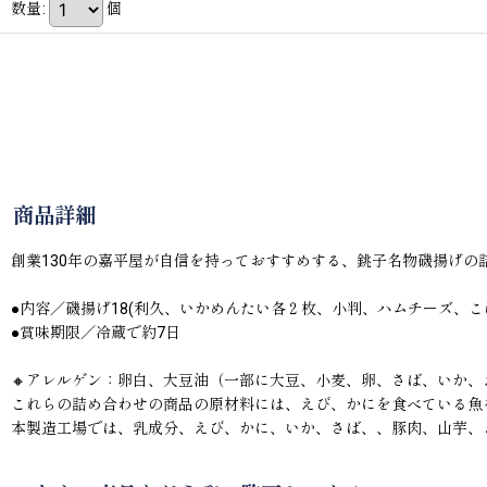
数量
:
個
商品詳細
創業130年の嘉平屋が自信を持っておすすめする、銚子名物磯揚げの
●内容／磯揚げ18(利久、いかめんたい各２枚、小判、ハムチーズ、
●賞味期限／冷蔵で約7日
🔸アレルゲン：卵白、大豆油（一部に大豆、小麦、卵、さば、いか
これらの詰め合わせの商品の原材料には、えび、かにを食べている魚
本製造工場では、乳成分、えび、かに、いか、さば、、豚肉、山芋、