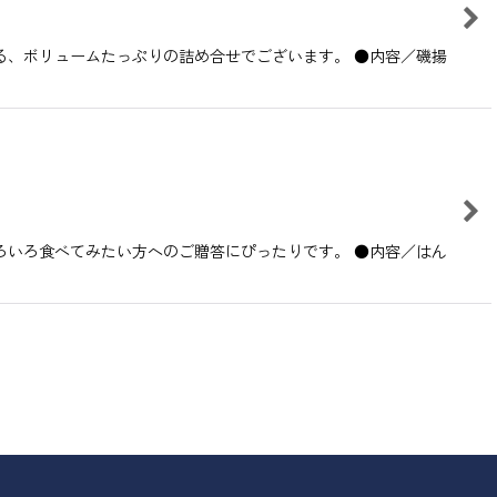
る、ボリュームたっぷりの詰め合せでございます。 ●内容／磯揚
ろいろ食べてみたい方へのご贈答にぴったりです。 ●内容／はん