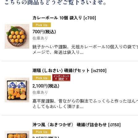
こちらの商品もどうぞご覧下さいませ。
カレーボール 10個 袋入り
[
c700
]
(税込)
700
円
在庫あり
銚子かへいや謹製、元祖カレーボール10個入りの袋で
メージで、発送は袋入り…
潮騒 (しおさい) 磯揚げセット
[
is2100
]
(税込)
2,100
円
在庫あり
嘉平屋謹製、昔ながらの製法でふっくらと作ったはん
としてもおいしく頂けま…
沖つ風（おきつかぜ） 磯揚げ詰合わせ
[
i3150
]