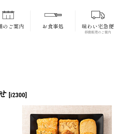
舗のご案内
お食事処
味わい宅急便
移動販売のご案内
せ
[
i2300
]