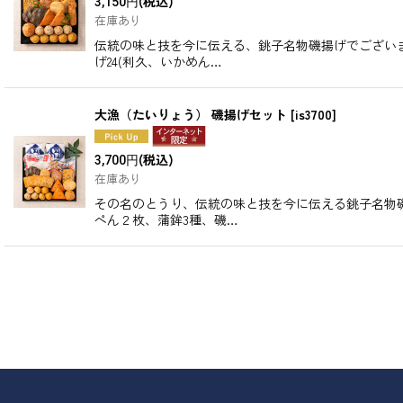
(税込)
3,150
円
在庫あり
伝統の味と技を今に伝える、銚子名物磯揚げでござい
げ24(利久、いかめん…
大漁（たいりょう） 磯揚げセット
[
is3700
]
(税込)
3,700
円
在庫あり
その名のとうり、伝統の味と技を今に伝える銚子名物
ぺん２枚、蒲鉾3種、磯…