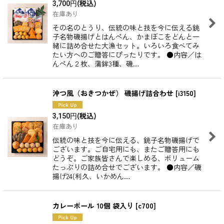
(税込)
3,700
円
在庫あり
その名のとうり、伝統の味と技を今に伝える銚
子名物磯揚げとはんぺん、かまぼこをどんと一
緒に詰め合せた大漁セット。いろいろ食べてみ
たい方へのご贈答にぴったりです。 ●内容／は
んぺん２枚、蒲鉾3種、磯…
沖つ風（おきつかぜ） 磯揚げ詰合わせ
[
i3150
]
(税込)
3,150
円
在庫あり
伝統の味と技を今に伝える、銚子名物磯揚げで
ございます。ご自宅用にも、またご贈答用にも
どうぞ。ご家族皆さんで楽しめる、ボリューム
たっぷりの詰め合せでございます。 ●内容／磯
揚げ24(利久、いかめん…
カレーボール 10個 袋入り
[
c700
]