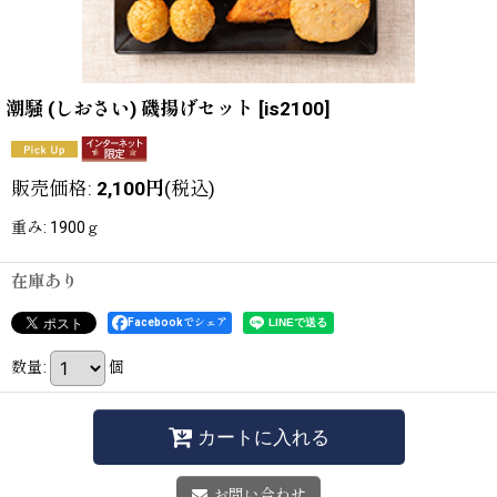
潮騒 (しおさい) 磯揚げセット
[
is2100
]
販売価格
:
2,100
円
(税込)
重み
:
1900ｇ
在庫あり
Facebookでシェア
数量
:
個
カートに入れる
お問い合わせ