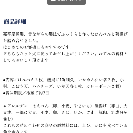
商品詳細
嘉平屋謹製、昔ながらの製法でふっくらと作ったはんぺんと磯揚げ
を詰め合せました。
はじめてのお客様にもおすすめです。
どちらもさっと火に炙ってお召し上がりください。おでんの食材と
してもおいしく頂けます。
●内容／はんぺん２枚、磯揚げ10(利久、いかめんたい各２枚、小
判、こぼう天、ハムチーズ、いか天各１枚、カレ－ボ－ル２個）
●賞味期限／冷蔵で約7日
🔸アレルゲン：はんぺん（卵、小麦、やまいも）磯揚げ（卵白、大
豆油、一部に大豆、小麦、卵、さば、いか、ごま、豚肉、乳成分を
含む）
これらの詰め合わせの商品の原材料には、えび、かにを食べている
魚を含みます。