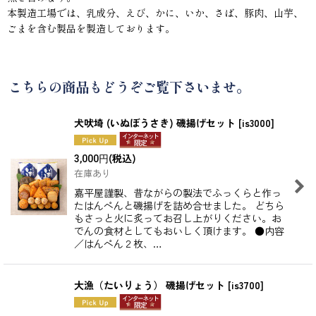
本製造工場では、乳成分、えび、かに、いか、さば、豚肉、山芋、
ごまを含む製品を製造しております。
こちらの商品もどうぞご覧下さいませ。
犬吠埼 (いぬぼうさき) 磯揚げセット
[
is3000
]
(税込)
3,000
円
在庫あり
嘉平屋謹製、昔ながらの製法でふっくらと作っ
たはんぺんと磯揚げを詰め合せました。 どちら
もさっと火に炙ってお召し上がりください。お
でんの食材としてもおいしく頂けます。 ●内容
／はんぺん２枚、…
大漁（たいりょう） 磯揚げセット
[
is3700
]