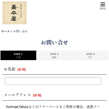
MENU
ホーム
>
お問い合せ
お問い合せ
STEP 1
STEP 2
STEP 3
入力
確認
完了
お名前
[
必須
]
メールアドレス
[
必須
]
Hotmail,Yahooなどのフリーメールをご利用の場合、迷惑メー